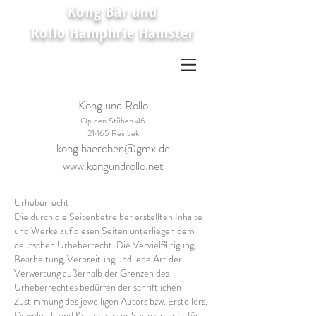
Kong Bär und
Rollo Hamphrie Hamster
kleine Geschichten
Kong und Rollo
Op den Stüben 46
21465 Reinbek
kong.baerchen@gmx.de
www.kongundrollo.net
Urheberrecht
Die durch die Seitenbetreiber erstellten Inhalte
und Werke auf diesen Seiten unterliegen dem
deutschen Urheberrecht. Die Vervielfältigung,
Bearbeitung, Verbreitung und jede Art der
Verwertung außerhalb der Grenzen des
Urheberrechtes bedürfen der schriftlichen
Zustimmung des jeweiligen Autors bzw. Erstellers.
Downloads und Kopien dieser Seite sind nur für